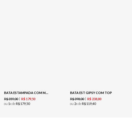
BATA ESTAMPADA COM MANGA LONGA-EST FLORAL PAISLEY
BATA EST GIPSY COM TOP
R$
359
,
00
R$
398
,
00
R$
179
,
50
R$
238
,
80
ou
1
x de
R$
179
,
50
ou
2
x de
R$
119
,
40