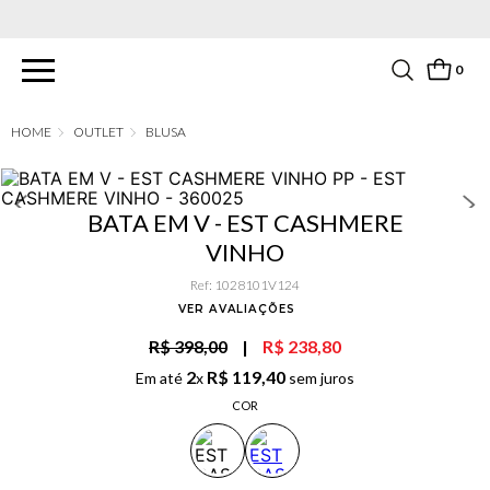
PARCELAMENTO EM ATÉ 6X SEM JUROS. APROVEITE!
0
OUTLET
BLUSA
BATA EM V - EST CASHMERE
VINHO
Ref
:
1028101V124
VER AVALIAÇÕES
R$ 398,00
|
R$ 238,80
2
R$
119
,
40
Em até
x
sem juros
COR