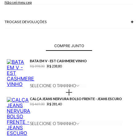
Não sei meu cep
Modelo veste P.
TROCAS E DEVOLUÇÕES
Troca em lojas físicas e devolução grátis no site.
saiba mais
COMPRE JUNTO
BATA EM V - EST CASHMERE VINHO
R$ 398,00
R$ 238,80
SELECIONE O TAMANHO
CALÇA JEANS NERVURA BOLSO FRENTE - JEANS ESCURO
R$ 469,00
R$ 281,40
SELECIONE O TAMANHO