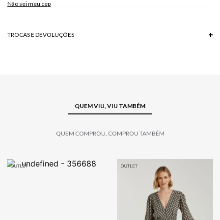
Não sei meu cep
Modelo veste P.
TROCAS E DEVOLUÇÕES
Troca em lojas físicas e devolução grátis no site.
saiba mais
QUEM VIU, VIU TAMBÉM
QUEM COMPROU, COMPROU TAMBÉM