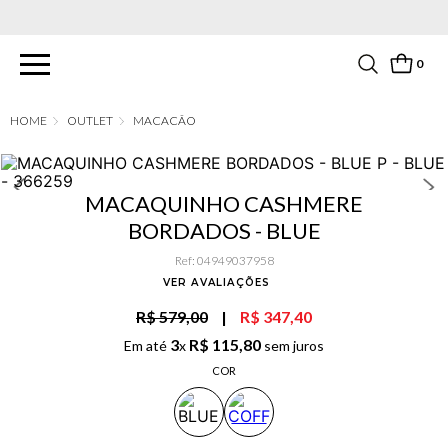
PARCELAMENTO EM ATÉ 6X SEM JUROS. APROVEITE!
0
OUTLET
MACACÃO
MACAQUINHO CASHMERE
BORDADOS - BLUE
Ref
:
04949037958
VER AVALIAÇÕES
R$ 579,00
|
R$ 347,40
3
R$
115
,
80
Em até
x
sem juros
COR