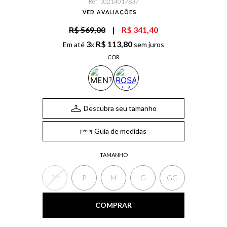
Ref
:
10214017607
VER AVALIAÇÕES
R$ 569,00
|
R$ 341,40
3
R$
113
,
80
Em até
x
sem juros
COR
Descubra seu tamanho
Guia de medidas
TAMANHO
PP
P
M
G
GG
COMPRAR