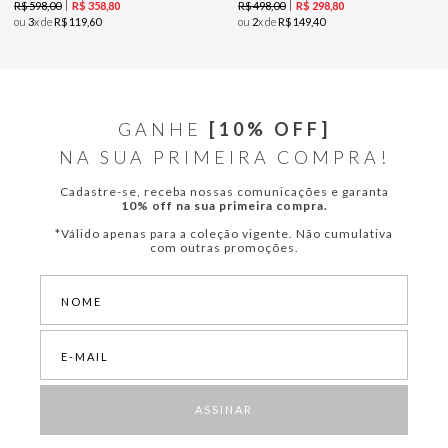
R$
598
,
00
R$
498
,
00
R$
358
,
80
R$
298
,
80
ou
3
x de
R$
119
,
60
ou
2
x de
R$
149
,
40
GANHE
[10% OFF]
NA SUA PRIMEIRA COMPRA!
Cadastre-se, receba nossas comunicações e garanta
10% off na sua primeira compra.
*Válido apenas para a coleção vigente. Não cumulativa
com outras promoções.
ASSINAR