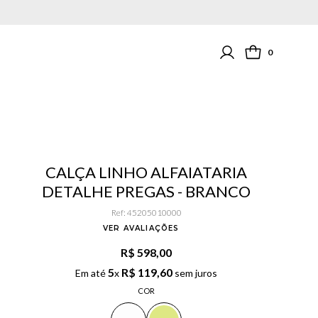
0
CALÇA LINHO ALFAIATARIA
DETALHE PREGAS - BRANCO
Ref
:
45205010000
VER AVALIAÇÕES
R$ 598,00
5
R$
119
,
60
Em até
x
sem juros
COR