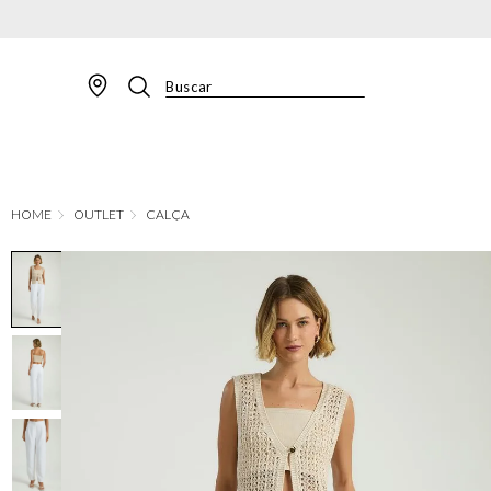
Buscar
TERMOS MAIS BUSCADOS
1
º
BLAZER
2
º
MACACAO
OUTLET
CALÇA
3
º
CALÇA
4
º
BLUSA
5
º
SAIA
6
º
VESTIDOS
7
º
JAQUETA
8
º
SHORT
9
º
CALÇA JEANS