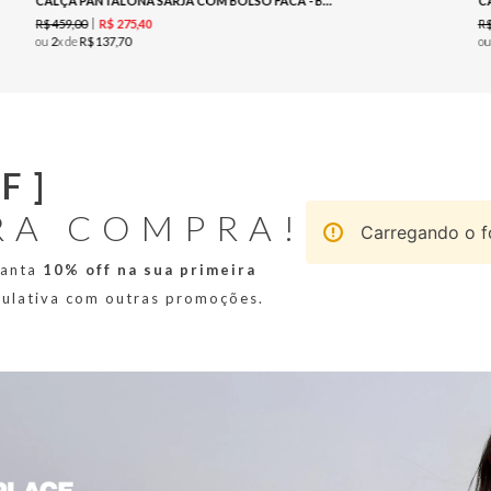
CALÇA PANTALONA SARJA COM BOLSO FACA - BRANCO
C
R$
459
,
00
R
R$
275
,
40
ou
2
x de
R$
137
,
70
o
F]
RA COMPRA!
Carregando o fo
ranta
10% off na sua primeira
mulativa com outras promoções.