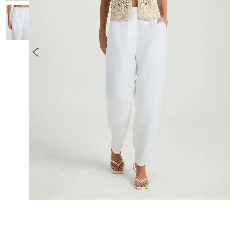
10
º
COLETE