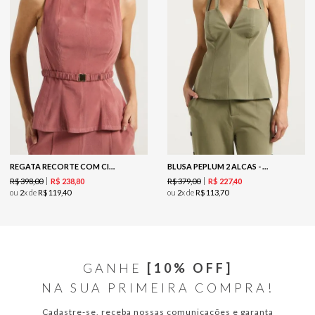
REGATA RECORTE COM CINTO - BALLET
BLUSA PEPLUM 2 ALCAS - OLIVA
R$
398
,
00
R$
379
,
00
R$
238
,
80
R$
227
,
40
ou
2
x de
R$
119
,
40
ou
2
x de
R$
113
,
70
GANHE
[10% OFF]
NA SUA PRIMEIRA COMPRA!
Cadastre-se, receba nossas comunicações e garanta