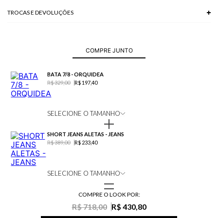
TROCAS E DEVOLUÇÕES
Troca em lojas físicas e devolução grátis no site.
saiba mais
COMPRE JUNTO
BATA 7/8 - ORQUIDEA
R$ 329,00
R$ 197,40
SELECIONE O TAMANHO
SHORT JEANS ALETAS - JEANS
R$ 389,00
R$ 233,40
SELECIONE O TAMANHO
COMPRE O LOOK POR:
R$ 718,00
R$ 430,80