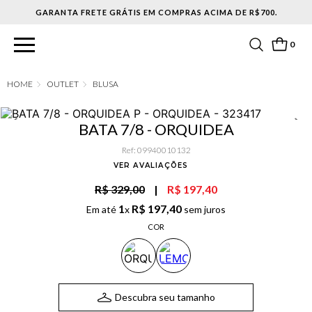
0
OUTLET
BLUSA
BATA 7/8 - ORQUIDEA
Ref
:
09940010132
VER AVALIAÇÕES
R$ 329,00
|
R$ 197,40
1
R$
197
,
40
Em até
x
sem juros
COR
Descubra seu tamanho