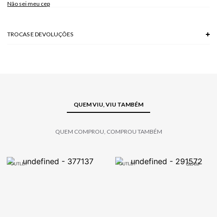
Não sei meu cep
Modelo veste P
TROCAS E DEVOLUÇÕES
Troca em lojas físicas e devolução grátis no site.
saiba mais
QUEM VIU, VIU TAMBÉM
QUEM COMPROU, COMPROU TAMBÉM