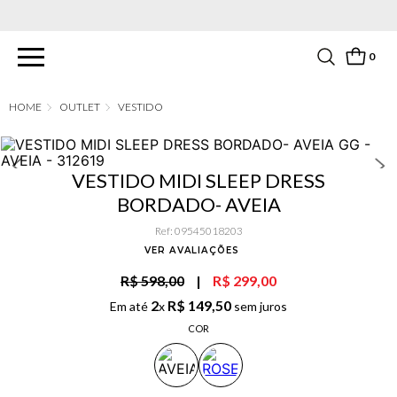
PARCELAMENTO EM ATÉ 6X SEM JUROS. APROVEITE!
0
OUTLET
VESTIDO
VESTIDO MIDI SLEEP DRESS
BORDADO- AVEIA
Ref
:
09545018203
VER AVALIAÇÕES
R$ 598,00
|
R$ 299,00
2
R$
149
,
50
Em até
x
sem juros
COR