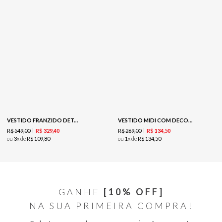
VESTIDO FRANZIDO DETALHE METAL - RUBRO
VESTIDO MIDI COM DECOTE DEGAGE - PRATA
R$
549
,
00
R$
269
,
00
R$
329
,
40
R$
134
,
50
ou
3
x de
R$
109
,
80
ou
1
x de
R$
134
,
50
GANHE
[10% OFF]
NA SUA PRIMEIRA COMPRA!