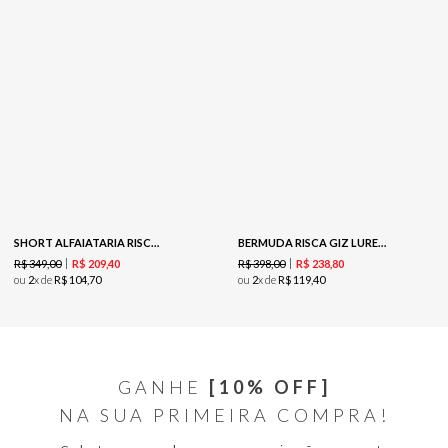
SHORT ALFAIATARIA RISCA DE GIZ - BLACK
BERMUDA RISCA GIZ LUREX - AVEIA
R$
349
,
00
R$
398
,
00
R$
209
,
40
R$
238
,
80
ou
2
x de
R$
104
,
70
ou
2
x de
R$
119
,
40
GANHE
[10% OFF]
NA SUA PRIMEIRA COMPRA!