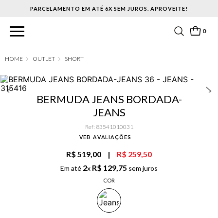
PARCELAMENTO EM ATÉ 6X SEM JUROS. APROVEITE!
0
OUTLET
SHORT
BERMUDA JEANS BORDADA-
JEANS
Ref
:
83541010031
VER AVALIAÇÕES
R$ 519,00
|
R$ 259,50
2
R$
129
,
75
Em até
x
sem juros
COR