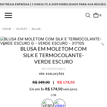
ENTREGA EXPRESSA | CONSULTE A DISPONIBILIDADE PARA SUA REGIÃO.
0
OUTLET
BLUSA
BLUSA EM MOLETOM COM
SILK E TERMOCOLANTE-
VERDE ESCURO
Ref
:
45235016001
VER AVALIAÇÕES
R$ 349,00
|
R$ 174,50
1
R$
174
,
50
Em até
x
sem juros
COR