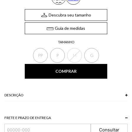
Descubra seu tamanho
Guia de medidas
TAMANHO
PP
P
M
G
COMPRAR
DESCRIÇÃO
A Blusa, confeccionada em moletom, possui mangas 3/4, gola redonda, silk
frontal e modelagem ampla. A blusa é ideal para produções confortáveis
com um toque casual, invista sem medo.
FRETE E PRAZO DE ENTREGA
*A tonalidade das cores pode variar de acordo com a sua tela/monitor.
Consultar
100% ALGODAO