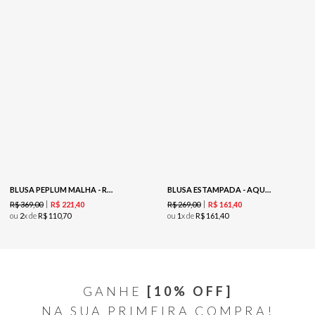
BLUSA PEPLUM MALHA - RUBRO
BLUSA ESTAMPADA - AQUARELA SUAVE
R$
369
,
00
R$
269
,
00
R$
221
,
40
R$
161
,
40
ou
2
x de
R$
110
,
70
ou
1
x de
R$
161
,
40
GANHE
[10% OFF]
NA SUA PRIMEIRA COMPRA!