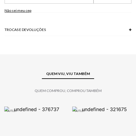
Modelo veste P.
Não sei meu cep
TROCAS E DEVOLUÇÕES
Troca em lojas físicas e devolução grátis no site.
saiba mais
QUEM VIU, VIU TAMBÉM
QUEM COMPROU, COMPROU TAMBÉM