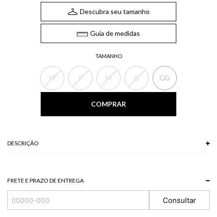
Descubra seu tamanho
Guia de medidas
TAMANHO
PP
P
M
G
GG
COMPRAR
DESCRIÇÃO
A Blusa, confeccionada em tricot, possui mangas longas, gola alta e
modelagem justa ao corpo. A blusa em tricot adiciona um toque casual-
chique ao visual com sua textura diferenciada.
FRETE E PRAZO DE ENTREGA
*A tonalidade das cores pode variar de acordo com a sua tela/monitor.
Consultar
78% POLIESTER + 22% POLIAMIDA
Modelo veste P.