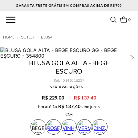
ACIMA DE R$700.
0
OUTLET
BLUSA
BLUSA GOLA ALTA - BEGE
ESCURO
Ref
:
45141018237
VER AVALIAÇÕES
R$ 229,00
|
R$ 137,40
1
R$
137
,
40
Em até
x
sem juros
COR