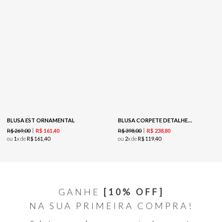
BLUSA EST ORNAMENTAL
BLUSA CORPETE DETALHE V - VINHO
R$
269
,
00
R$
398
,
00
R$
161
,
40
R$
238
,
80
ou
1
x de
R$
161
,
40
ou
2
x de
R$
119
,
40
GANHE
[10% OFF]
NA SUA PRIMEIRA COMPRA!