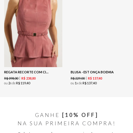
REGATA RECORTE COM CINTO - BALLET
BLUSA - EST ONÇA BOEMIA
R$
398
,
00
R$
229
,
00
R$
238
,
80
R$
137
,
40
ou
2
x de
R$
119
,
40
ou
1
x de
R$
137
,
40
GANHE
[10% OFF]
NA SUA PRIMEIRA COMPRA!