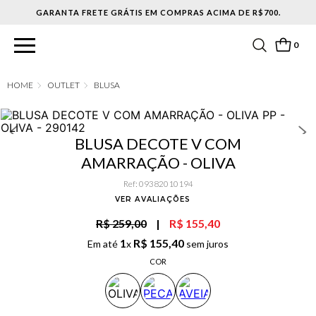
IS EM COMPRAS ACIMA DE R$700.
0
OUTLET
BLUSA
BLUSA DECOTE V COM
AMARRAÇÃO - OLIVA
Ref
:
09382010194
VER AVALIAÇÕES
R$ 259,00
|
R$ 155,40
1
R$
155
,
40
Em até
x
sem juros
COR