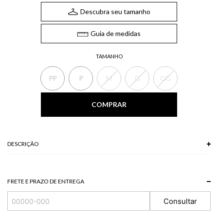
Descubra seu tamanho
Guia de medidas
TAMANHO
PP
P
M
G
GG
COMPRAR
DESCRIÇÃO
A Blusa conta com decote em V, amarração frontal no busto, mangas longas
e levemente amplas e modelagem solta ao corpo. Uma blusa perfeita para
quem busca unir conforto e delicadeza em um mesmo look.
FRETE E PRAZO DE ENTREGA
*A tonalidade das cores pode variar de acordo com a sua tela/monitor.
Consultar
100% VISCOSE