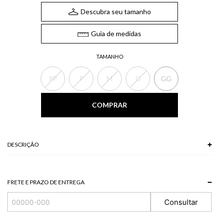
Descubra seu tamanho
Guia de medidas
TAMANHO
PP
P
M
G
GG
COMPRAR
DESCRIÇÃO
A Blusa, de modelo polo, possui decote em V, mangas curtas e shape solto
ao corpo. Uma opção clássica e elegante para compor looks casuais ou
mais sofisticados.
FRETE E PRAZO DE ENTREGA
*A tonalidade das cores pode variar de acordo com a sua tela/monitor.
Consultar
59 % LIOCEL + 41 % VISCOSE