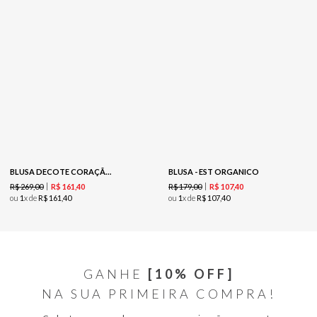
BLUSA DECOTE CORAÇÃO - EST CASHMERE VINHO
BLUSA - EST ORGANICO
R$
269
,
00
R$
179
,
00
R$
161
,
40
R$
107
,
40
ou
1
x de
R$
161
,
40
ou
1
x de
R$
107
,
40
GANHE
[10% OFF]
NA SUA PRIMEIRA COMPRA!