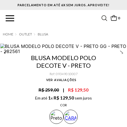
PARCELAMENTO EM ATÉ 6X SEM JUROS. APROVEITE!
0
OUTLET
BLUSA
BLUSA MODELO POLO
DECOTE V - PRETO
Ref
:
09349010007
VER AVALIAÇÕES
R$ 259,00
|
R$ 129,50
1
R$
129
,
50
Em até
x
sem juros
COR