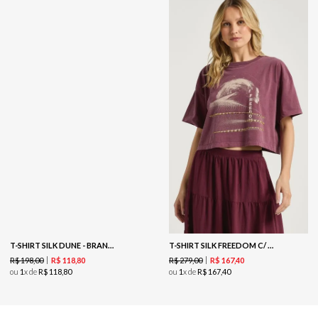
T-SHIRT SILK DUNE - BRANCO
T-SHIRT SILK FREEDOM C/ BORDADO - VINHO
R$
198
,
00
R$
279
,
00
R$
118
,
80
R$
167
,
40
ou
1
x de
R$
118
,
80
ou
1
x de
R$
167
,
40