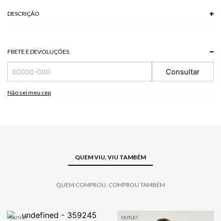
DESCRIÇÃO
A T-Shirt apresenta mangas curtas, gola redonda, modelo oversized, silk e
bordado frontais. Combine com calças e shorts da coleção para um visual
casual e despojado.
FRETE E DEVOLUÇÕES
*A tonalidade das cores pode variar de acordo com a sua tela/monitor.
Consultar
100% ALGODAO
Não sei meu cep
QUEM VIU, VIU TAMBÉM
QUEM COMPROU, COMPROU TAMBÉM