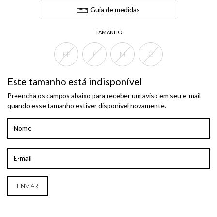
Guia de medidas
TAMANHO
PP
P
M
G