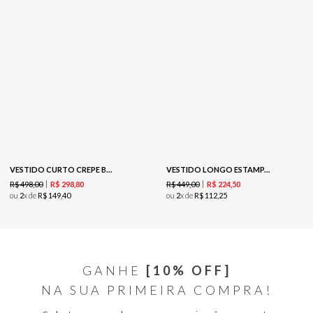
VESTIDO CURTO CREPE BORDADO - INDIGO
VESTIDO LONGO ESTAMPADO - EST ONCA PINTADA
R$
498
,
00
R$
449
,
00
R$
298
,
80
R$
224
,
50
ou
2
x de
R$
149
,
40
ou
2
x de
R$
112
,
25
GANHE
[10% OFF]
NA SUA PRIMEIRA COMPRA!