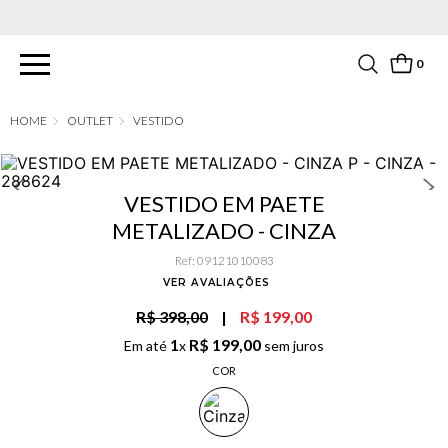
PARCELAMENTO EM ATÉ 6X SEM JUROS. APROVEITE!
0
OUTLET
VESTIDO
VESTIDO EM PAETE
METALIZADO - CINZA
Ref
:
09121010083
VER AVALIAÇÕES
R$ 398,00
|
R$ 199,00
1
R$
199
,
00
Em até
x
sem juros
COR