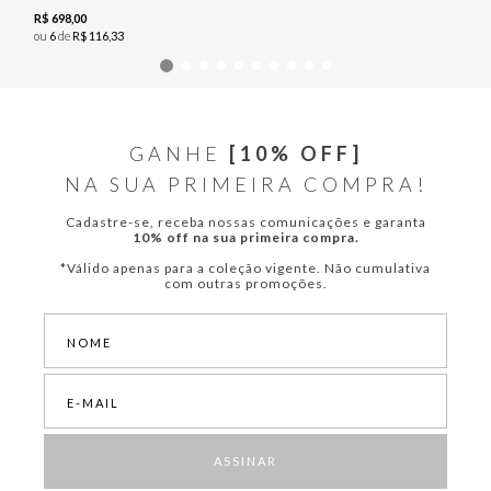
R$
698
,
00
ou
6
de
R$
116
,
33
GANHE
[10% OFF]
NA SUA PRIMEIRA COMPRA!
Cadastre-se, receba nossas comunicações e garanta
10% off na sua primeira compra.
*Válido apenas para a coleção vigente. Não cumulativa
com outras promoções.
ASSINAR