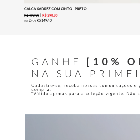
CALCA XADREZ COM CINTO - PRETO
R$
498
,
00
R$
298
,
80
ou
2
x de
R$
149
,
40
GANHE
[10% O
NA SUA PRIME
Cadastre-se, receba nossas comunicações e
compra.
*Válido apenas para a coleção vigente. Não