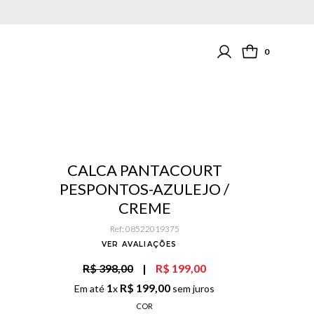
0
CALCA PANTACOURT
PESPONTOS-AZULEJO /
CREME
Ref
:
08522019375
VER AVALIAÇÕES
R$ 398,00
|
R$ 199,00
1
R$
199
,
00
Em até
x
sem juros
COR