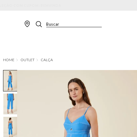
Buscar
TERMOS MAIS BUSCADOS
1
º
BLAZER
2
º
MACACAO
OUTLET
CALÇA
3
º
CALÇA
4
º
BLUSA
5
º
SAIA
6
º
VESTIDOS
7
º
JAQUETA
8
º
SHORT
9
º
CALÇA JEANS