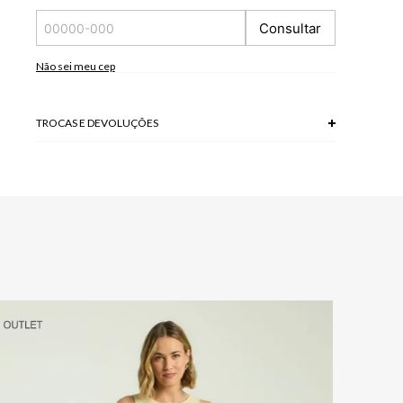
Consultar
Não sei meu cep
TROCAS E DEVOLUÇÕES
Troca em lojas físicas e devolução grátis no site.
saiba mais