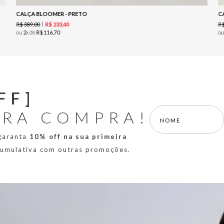
CALÇA BLOOMER - PRETO
C
R$
389
,
00
R
R$
233
,
40
ou
2
x de
R$
116
,
70
o
FF]
IRA COMPRA!
 garanta
10% off na sua primeira
 cumulativa com outras promoções.