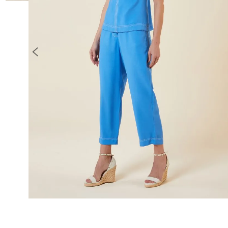
10
º
COLETE