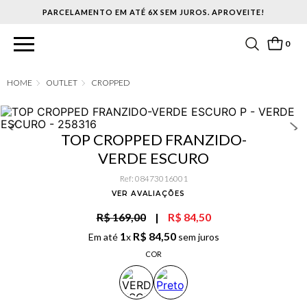
PARCELAMENTO EM ATÉ 6X SEM JUROS. APROVEITE!
0
OUTLET
CROPPED
TOP CROPPED FRANZIDO-
VERDE ESCURO
Ref
:
08473016001
VER AVALIAÇÕES
R$ 169,00
|
R$ 84,50
1
R$
84
,
50
Em até
x
sem juros
COR