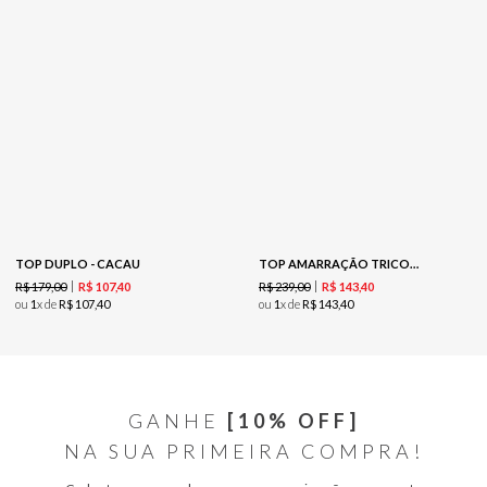
TOP DUPLO - CACAU
TOP AMARRAÇÃO TRICOT - PRETO
R$
179
,
00
R$
239
,
00
R$
107
,
40
R$
143
,
40
ou
1
x de
R$
107
,
40
ou
1
x de
R$
143
,
40
GANHE
[10% OFF]
NA SUA PRIMEIRA COMPRA!