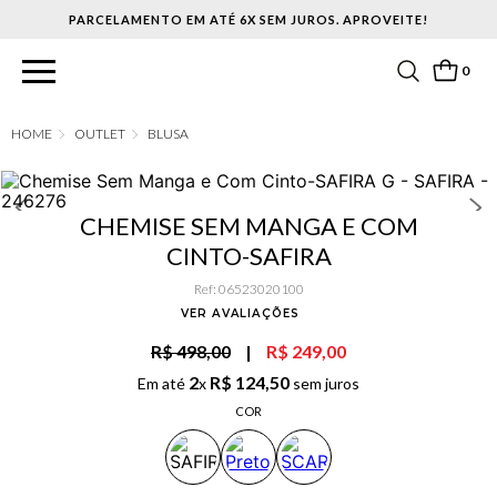
PARCELAMENTO EM ATÉ 6X SEM JUROS. APROVEITE!
0
OUTLET
BLUSA
CHEMISE SEM MANGA E COM
CINTO-SAFIRA
Ref
:
06523020100
VER AVALIAÇÕES
R$ 498,00
|
R$ 249,00
2
R$
124
,
50
Em até
x
sem juros
COR