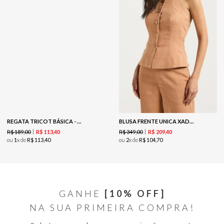
REGATA TRICOT BÁSICA - BEGE ESCURO
BLUSA FRENTE UNICA XADREZ - MALTE
R$
189
,
00
R$
349
,
00
R$
113
,
40
R$
209
,
40
ou
1
x de
R$
113
,
40
ou
2
x de
R$
104
,
70
GANHE
[10% OFF]
NA SUA PRIMEIRA COMPRA!