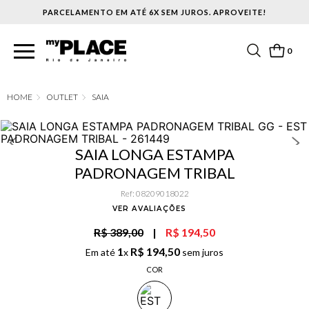
PARCELAMENTO EM ATÉ 6X SEM JUROS. APROVEITE!
0
OUTLET
SAIA
SAIA LONGA ESTAMPA
PADRONAGEM TRIBAL
Ref
:
08209018022
VER AVALIAÇÕES
R$ 389,00
|
R$ 194,50
1
R$
194
,
50
Em até
x
sem juros
COR