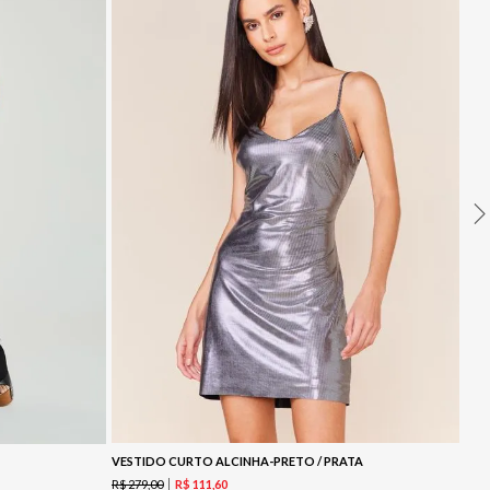
VESTIDO CURTO ALCINHA-PRETO / PRATA
R$
279
,
00
R$
111
,
60