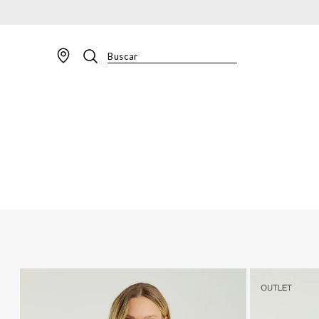
Buscar
TERMOS MAIS BUSCADOS
1
º
BLAZER
2
º
MACACAO
3
º
CALÇA
4
º
BLUSA
5
º
SAIA
6
º
VESTIDOS
7
º
JAQUETA
8
º
CALÇA JEANS
9
º
SHORT