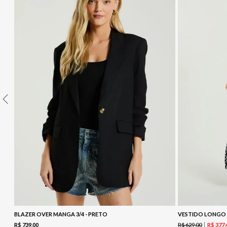
10
º
COLETE
BLAZER OVER MANGA 3/4 - PRETO
R$
629
,
00
R$
739
,
00
R$
377
,