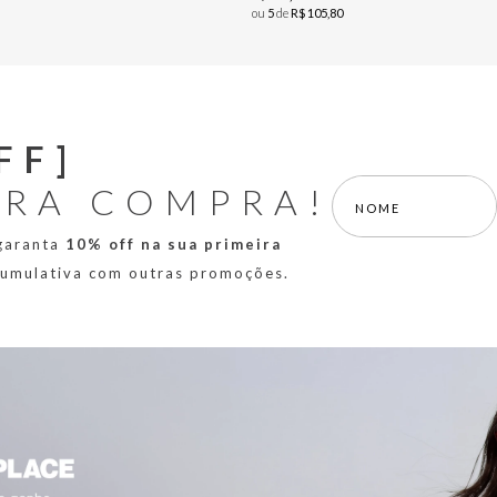
ou
5
de
R$
105
,
80
FF]
IRA COMPRA!
 garanta
10% off na sua primeira
 cumulativa com outras promoções.