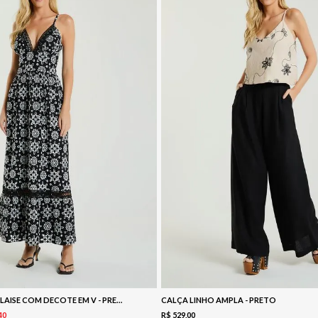
VESTIDO LONGO LAISE COM DECOTE EM V - PRETO / BRANCO
CALÇA LINHO AMPLA - PRETO
40
R$
529
,
00