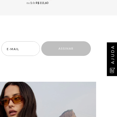
ou
1
de
R$
111
,
60
AJUDA
ASSINAR