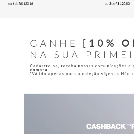
ou
6
de
R$
123
,
16
ou
3
de
R$
125
,
80
GANHE
[10% O
NA SUA PRIME
Cadastre-se, receba nossas comunicações e
compra.
*Válido apenas para a coleção vigente. Não