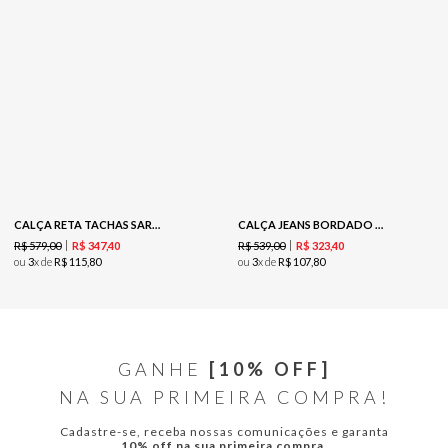
CALÇA RETA TACHAS SARJA - COFFEE
CALÇA JEANS BORDADO CORDONE - JEANS
R$
579
,
00
R$
539
,
00
R$
347
,
40
R$
323
,
40
ou
3
x de
R$
115
,
80
ou
3
x de
R$
107
,
80
GANHE
[10% OFF]
NA SUA PRIMEIRA COMPRA!
Cadastre-se, receba nossas comunicações e garanta
10% off na sua primeira compra.