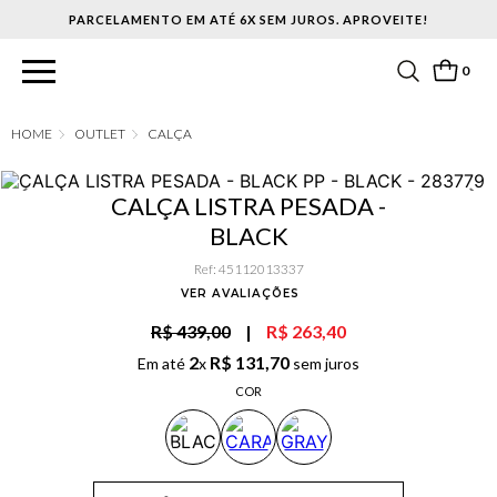
PARCELAMENTO EM ATÉ 6X SEM JUROS. APROVEITE!
0
OUTLET
CALÇA
CALÇA LISTRA PESADA -
BLACK
Ref
:
45112013337
VER AVALIAÇÕES
R$ 439,00
|
R$ 263,40
2
R$
131
,
70
Em até
x
sem juros
COR