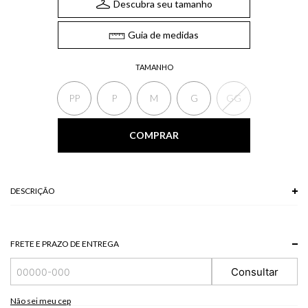
Descubra seu tamanho
Guia de medidas
TAMANHO
PP
P
M
G
GG
COMPRAR
DESCRIÇÃO
A Calça listrada de alfaiataria possui fechamento frontal, detalhes de
bolsos traseiros e pequenas fendas laterais na barra. Combine com blusa
lisa e blazer de mesmo tecido para criar um look elegante e impactante.
FRETE E PRAZO DE ENTREGA
*A tonalidade das cores pode variar de acordo com a sua tela/monitor.
Consultar
71% POLIESTER + 26% VISCOSE + 3% ELASTANO
Modelo veste P.
Não sei meu cep