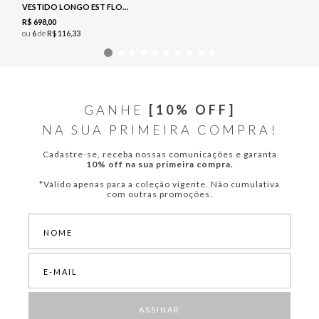
VESTIDO LONGO EST FLORAL - NAVY
R$
698
,
00
ou
6
de
R$
116
,
33
GANHE
[10% OFF]
NA SUA PRIMEIRA COMPRA!
Cadastre-se, receba nossas comunicações e garanta
10% off na sua primeira compra.
*Válido apenas para a coleção vigente. Não cumulativa
com outras promoções.
ASSINAR