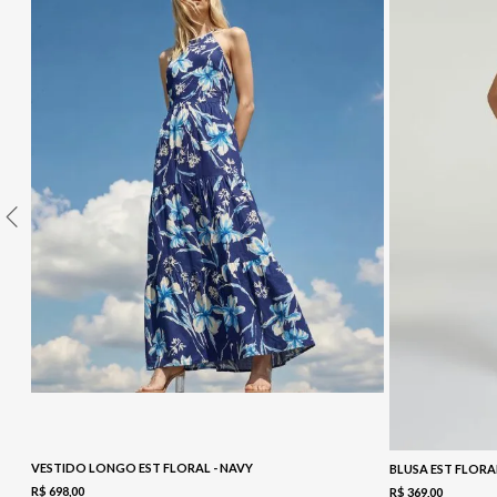
10
º
COLETE
VESTIDO LONGO EST FLORAL - NAVY
BLUSA EST FLORA
R$
698
,
00
R$
369
,
00