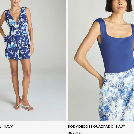
L - NAVY
BODY DECOTE QUADRADO - NAVY
R$
289
,
00