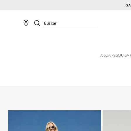
GA
Buscar
TERMOS MAIS BUSCADOS
1
º
BLAZER
2
º
MACACAO
A SUA PESQUISA
3
º
CALÇA
4
º
BLUSA
5
º
SAIA
6
º
VESTIDOS
7
º
JAQUETA
8
º
CALÇA JEANS
9
º
SHORT