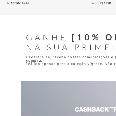
ou
6
de
R$
116
,
33
ou
3
de
R$
123
,
00
GANHE
[10% O
NA SUA PRIME
Cadastre-se, receba nossas comunicações e
compra.
*Válido apenas para a coleção vigente. Não