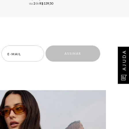
ou
2
de
R$
139
,
50
AJUDA
ASSINAR