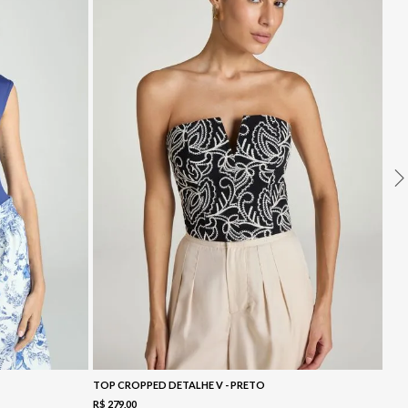
TOP CROPPED DETALHE V - PRETO
R$
279
,
00