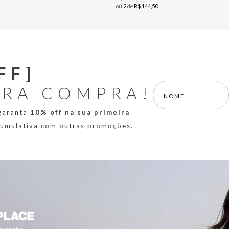
ou
2
de
R$
144
,
50
FF]
IRA COMPRA!
 garanta
10% off na sua primeira
 cumulativa com outras promoções.