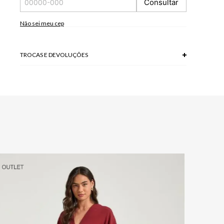
Consultar
*A tonalidade das cores pode variar de acordo com a sua
tela/monitor.
Não sei meu cep
Modelo veste P.
TROCAS E DEVOLUÇÕES
Troca em lojas físicas e devolução grátis no site.
saiba mais