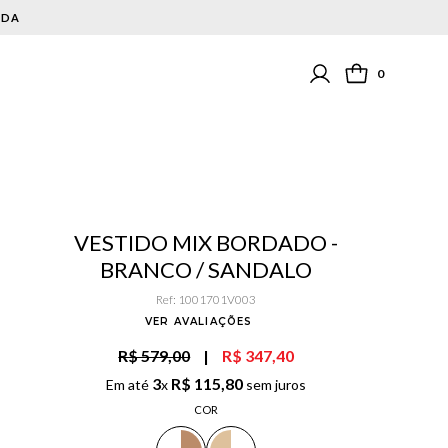
0
VESTIDO MIX BORDADO -
BRANCO / SANDALO
Ref
:
1001701V003
VER AVALIAÇÕES
R$ 579,00
|
R$ 347,40
3
R$
115
,
80
Em até
x
sem juros
COR