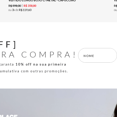
VESTIDO LONGO BOJO C/ METAL - CAPUCCINO
V
R$
598
,
00
R
R$
358
,
80
ou
3
x de
R$
119
,
60
o
FF]
IRA COMPRA!
 garanta
10% off na sua primeira
 cumulativa com outras promoções.