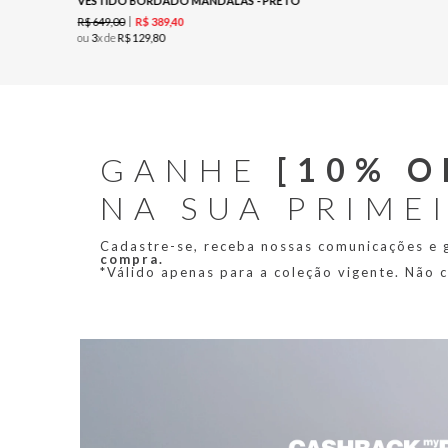
VESTIDO BORDADO MANDALAS - PRETO
R$
649
,
00
R$
389
,
40
ou
3
x de
R$
129
,
80
GANHE
[10% O
NA SUA PRIME
Cadastre-se, receba nossas comunicações e
compra.
*Válido apenas para a coleção vigente. Não