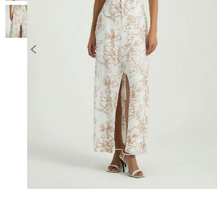
10
º
COLETE