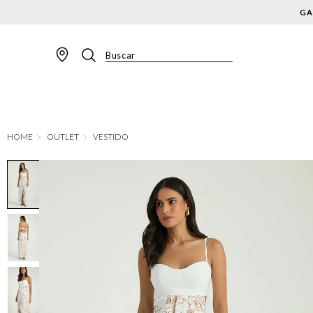
Buscar
TERMOS MAIS BUSCADOS
1
º
BLAZER
2
º
MACACAO
OUTLET
VESTIDO
3
º
CALÇA
4
º
BLUSA
5
º
SAIA
6
º
VESTIDOS
7
º
JAQUETA
8
º
SHORT
9
º
CALÇA JEANS