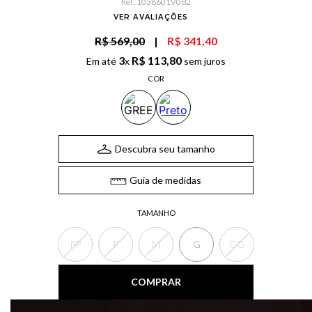
Ref
:
1036601V082
VER AVALIAÇÕES
R$ 569,00
|
R$ 341,40
3
R$
113
,
80
Em até
x
sem juros
COR
Descubra seu tamanho
Guia de medidas
TAMANHO
PP
P
M
G
GG
COMPRAR