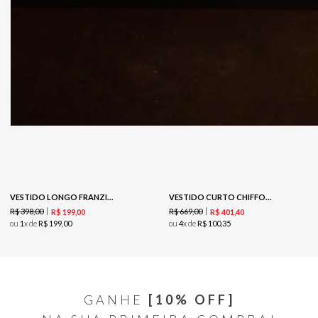
VESTIDO LONGO FRANZIDO-PRETO
VESTIDO CURTO CHIFFON BORDADO - RED
R$
398
,
00
R$
669
,
00
R$
199
,
00
R$
401
,
40
ou
1
x de
R$
199
,
00
ou
4
x de
R$
100
,
35
GANHE
[10% OFF]