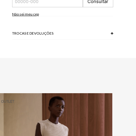
Consultar
*As peças podem variar a estampa de acordo com o corte.
A tonalidade das cores pode variar de acordo com a sua
tela/monitor.
Não sei meu cep
100% VISCOSE
Modelo veste P.
TROCAS E DEVOLUÇÕES
Troca em lojas físicas e devolução grátis no site.
saiba mais