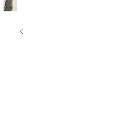
10
º
COLETE