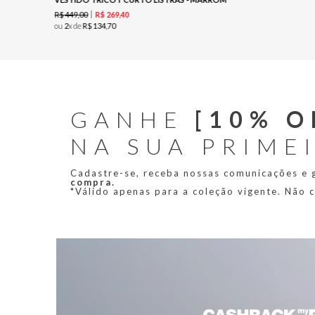
R$
449
,
00
R$
269
,
40
ou
2
x de
R$
134
,
70
GANHE
[10% O
NA SUA PRIME
Cadastre-se, receba nossas comunicações e
compra.
*Válido apenas para a coleção vigente. Não