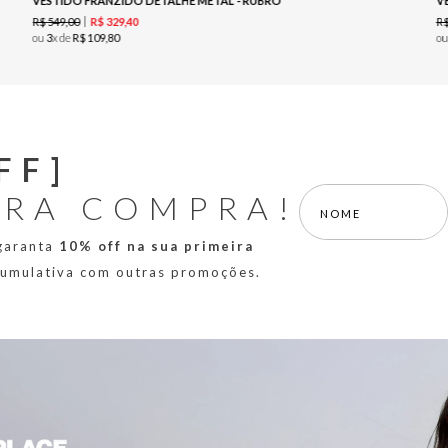
VESTIDO FRANZIDO DETALHE METAL - RUBRO
V
R$
549
,
00
R
R$
329
,
40
ou
3
x de
R$
109
,
80
o
FF]
IRA COMPRA!
 garanta
10% off na sua primeira
 cumulativa com outras promoções.