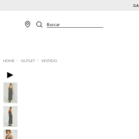
Buscar
TERMOS MAIS BUSCADOS
1
º
BLAZER
2
º
MACACAO
OUTLET
VESTIDO
3
º
CALÇA
4
º
BLUSA
5
º
SAIA
6
º
VESTIDOS
7
º
JAQUETA
8
º
CALÇA JEANS
9
º
SHORT