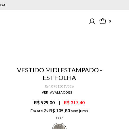
0
VESTIDO MIDI ESTAMPADO -
EST FOLHA
Ref
:
0981501V026
VER AVALIAÇÕES
R$ 529,00
|
R$ 317,40
3
R$
105
,
80
Em até
x
sem juros
COR