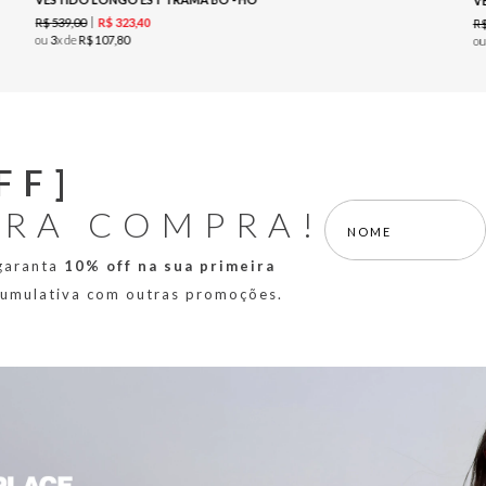
V
R$
539
,
00
R$
323
,
40
R
ou
3
x de
R$
107
,
80
o
FF]
IRA COMPRA!
 garanta
10% off na sua primeira
 cumulativa com outras promoções.