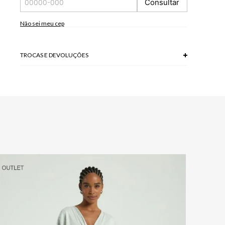
Consultar
*As peças podem variar a estampa de acordo com o corte.
A tonalidade das cores pode variar de acordo com a sua
tela/monitor.
Não sei meu cep
Modelo veste P.
TROCAS E DEVOLUÇÕES
Troca em lojas físicas e devolução grátis no site.
saiba mais