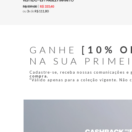
VESTIDO - EST PAISLEY INFINITO
R$
559
,
00
R$
335
,
40
ou
3
x de
R$
111
,
80
GANHE
[10% O
NA SUA PRIME
Cadastre-se, receba nossas comunicações e
compra.
*Válido apenas para a coleção vigente. Não