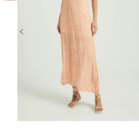
10
º
COLETE