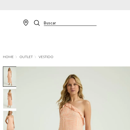
Buscar
TERMOS MAIS BUSCADOS
1
º
BLAZER
2
º
MACACAO
OUTLET
VESTIDO
3
º
CALÇA
4
º
BLUSA
5
º
SAIA
6
º
VESTIDOS
7
º
JAQUETA
8
º
SHORT
9
º
CALÇA JEANS