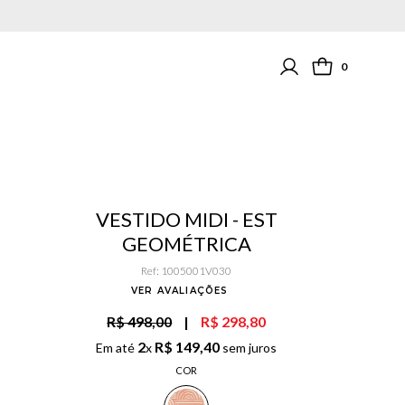
0
VESTIDO MIDI - EST
GEOMÉTRICA
Ref
:
1005001V030
VER AVALIAÇÕES
R$ 498,00
|
R$ 298,80
2
R$
149
,
40
Em até
x
sem juros
COR