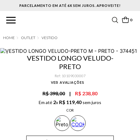
PARCELAMENTO EM ATÉ 6X SEM JUROS. APROVEITE!
0
OUTLET
VESTIDO
VESTIDO LONGO VELUDO-
PRETO
Ref
:
10109030007
VER AVALIAÇÕES
R$ 398,00
|
R$ 238,80
2
R$
119
,
40
Em até
x
sem juros
COR