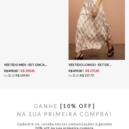
VESTIDO MIDI - EST ONCA BOEMIA
VESTIDO LONGO - EST DETALHES
R$
498
,
00
R$
459
,
00
R$
298
,
80
R$
275
,
40
ou
2
x de
R$
149
,
40
ou
2
x de
R$
137
,
70
GANHE
[10% OFF]
NA SUA PRIMEIRA COMPRA!
Cadastre-se, receba nossas comunicações e garanta
10% off na sua primeira compra.