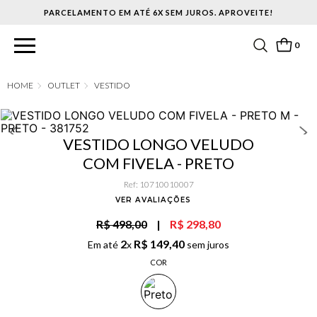
PARCELAMENTO EM ATÉ 6X SEM JUROS. APROVEITE!
0
OUTLET
VESTIDO
VESTIDO LONGO VELUDO
COM FIVELA - PRETO
Ref
:
10710010007
VER AVALIAÇÕES
R$ 498,00
|
R$ 298,80
2
R$
149
,
40
Em até
x
sem juros
COR