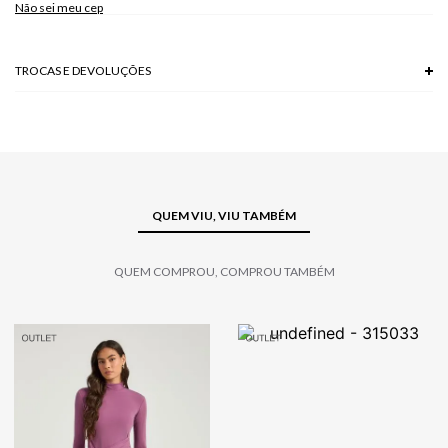
Não sei meu cep
Modelo veste P.
TROCAS E DEVOLUÇÕES
Troca em lojas físicas e devolução grátis no site.
saiba mais
QUEM VIU, VIU TAMBÉM
QUEM COMPROU, COMPROU TAMBÉM