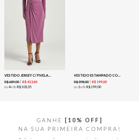
VESTIDO JERSEY C/ FIVELA - LUXO
VESTIDO ESTAMPADO COM ARGOLA E AMARRAÇÃO FRONTAL-EST CASHMERE PINCELADO
R$
689
,
00
R$
398
,
00
R$
413
,
40
R$
199
,
00
ou
4
x de
R$
103
,
35
ou
1
x de
R$
199
,
00
GANHE
[10% OFF]
NA SUA PRIMEIRA COMPRA!