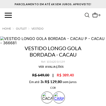
PARCELAMENTO EM ATÉ 6X SEM JUROS. APROVEITE!
0
OUTLET
VESTIDO
VESTIDO LONGO GOLA
BORDADA - CACAU
Ref
:
1036201V139
VER AVALIAÇÕES
R$ 649,00
|
R$ 389,40
3
R$
129
,
80
Em até
x
sem juros
COR