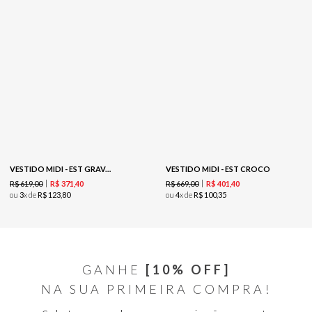
VESTIDO MIDI - EST GRAVATARIA TRIGO
VESTIDO MIDI - EST CROCO
R$
619
,
00
R$
669
,
00
R$
371
,
40
R$
401
,
40
ou
3
x de
R$
123
,
80
ou
4
x de
R$
100
,
35
GANHE
[10% OFF]
NA SUA PRIMEIRA COMPRA!