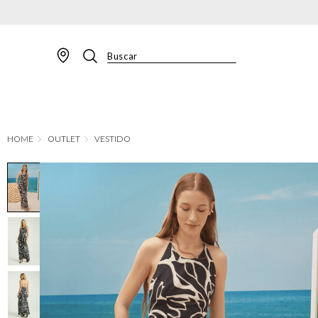
Buscar
TERMOS MAIS BUSCADOS
1
º
BLAZER
2
º
MACACAO
OUTLET
VESTIDO
3
º
CALÇA
4
º
BLUSA
5
º
SAIA
6
º
VESTIDOS
7
º
JAQUETA
8
º
CALÇA JEANS
9
º
SHORT