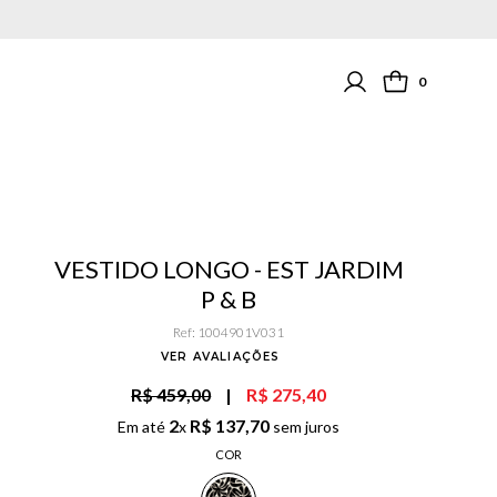
0
VESTIDO LONGO - EST JARDIM
P & B
Ref
:
1004901V031
VER AVALIAÇÕES
R$ 459,00
|
R$ 275,40
2
R$
137
,
70
Em até
x
sem juros
COR