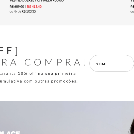
VESTIDO JERSEY C/ FIVELA - LUXO
R$
689
,
00
R
R$
413
,
40
ou
4
x de
R$
103
,
35
o
FF]
IRA COMPRA!
 garanta
10% off na sua primeira
 cumulativa com outras promoções.