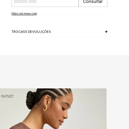
Consultar
*As peças podem variar a estampa de acordo com o corte.
A tonalidade das cores pode variar de acordo com a sua
tela/monitor.
Não sei meu cep
100% VISCOSE
Modelo veste P.
TROCAS E DEVOLUÇÕES
Troca em lojas físicas e devolução grátis no site.
saiba mais