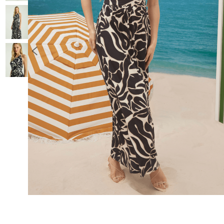
10
º
COLETE