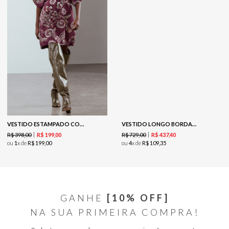
VESTIDO ESTAMPADO COM ARGOLA E AMARRAÇÃO FRONTAL-EST CASHMERE PINCELADO
VESTIDO LONGO BORDADO CASHMERE - BLUE
R$
398
,
00
R$
729
,
00
R$
199
,
00
R$
437
,
40
ou
1
x de
R$
199
,
00
ou
4
x de
R$
109
,
35
GANHE
[10% OFF]
NA SUA PRIMEIRA COMPRA!