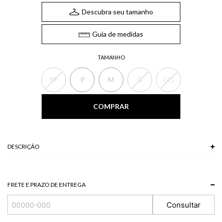
Descubra seu tamanho
Guia de medidas
TAMANHO
PP
P
M
G
GG
COMPRAR
DESCRIÇÃO
O Vestido longo possui decote em coração, estilo corpete frontal na cintura,
alças finas reguláveis, lastex traseiro e fenda lateral na barra. Um vestido
que combina atitude e romantismo na medida certa.
FRETE E PRAZO DE ENTREGA
*A tonalidade das cores pode variar de acordo com a sua tela/monitor.
Consultar
60 % POLIESTER + 36 % VISCOSE + 4 % LINHO
Modelo veste P.