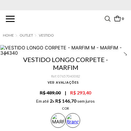
PARCELAMENTO EM ATÉ 6X SEM JUROS. APROVEITE!
0
OUTLET
VESTIDO
VESTIDO LONGO CORPETE -
MARFIM
Ref
:
07657040082
VER AVALIAÇÕES
R$ 489,00
|
R$ 293,40
2
R$
146
,
70
Em até
x
sem juros
COR