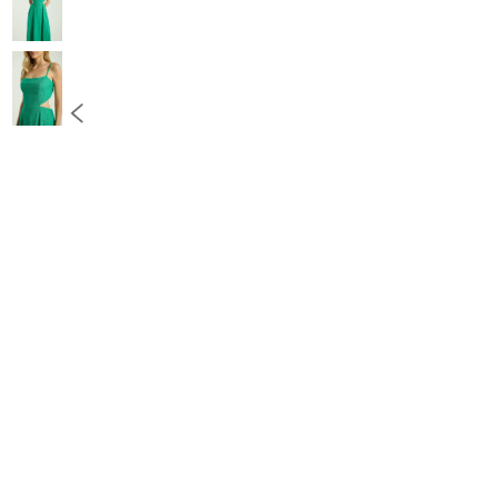
10
º
COLETE