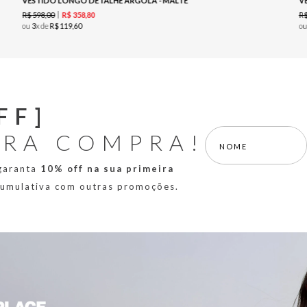
VESTIDO LONGO DETALHE ARGOLA - MALTE
V
R$
598
,
00
R
R$
358
,
80
ou
3
x de
R$
119
,
60
o
FF]
IRA COMPRA!
 garanta
10% off na sua primeira
 cumulativa com outras promoções.