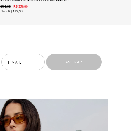
ESTIDO LINHO BORDADO OUTLINE - PRETO
$
598
,
00
R$
579
,
00
R$
358
,
80
u
3
x de
R$
119
,
60
ou
3
x de
R$
ASSINAR