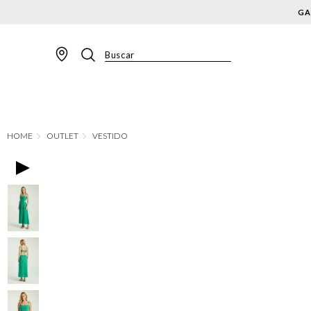
Buscar
TERMOS MAIS BUSCADOS
1
º
BLAZER
2
º
MACACAO
OUTLET
VESTIDO
3
º
CALÇA
4
º
BLUSA
5
º
SAIA
6
º
VESTIDOS
7
º
JAQUETA
8
º
SHORT
9
º
CALÇA JEANS