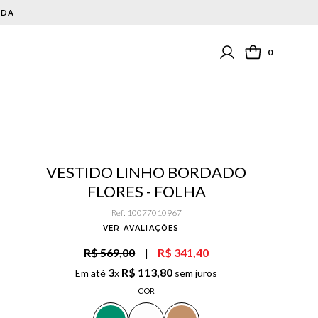
0
VESTIDO LINHO BORDADO
FLORES - FOLHA
Ref
:
10077010967
VER AVALIAÇÕES
R$ 569,00
|
R$ 341,40
3
R$
113
,
80
Em até
x
sem juros
COR