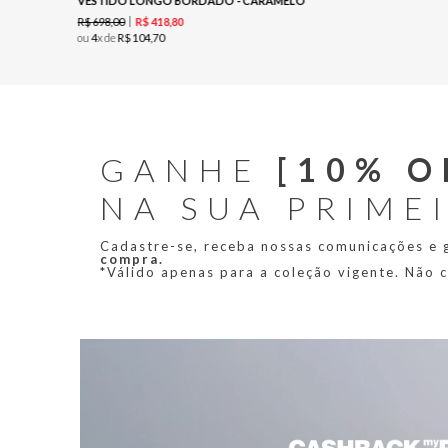
VESTIDO LONGO BORDADO - CARAMELO
R$
698
,
00
R$
418
,
80
ou
4
x de
R$
104
,
70
GANHE
[10% O
NA SUA PRIME
Cadastre-se, receba nossas comunicações e
compra.
*Válido apenas para a coleção vigente. Não