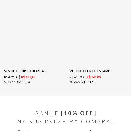
VESTIDO CURTO BORDADO TAPEÇARIA - AVEIA
VESTIDO CURTO ESTAMPADO COM DECOTE V-EST MAXI CASHMERE
R$
479
,
00
R$
498
,
00
R$
287
,
40
R$
249
,
00
ou
2
x de
R$
143
,
70
ou
2
x de
R$
124
,
50
GANHE
[10% OFF]
NA SUA PRIMEIRA COMPRA!