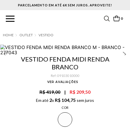
PARCELAMENTO EM ATÉ 6X SEM JUROS. APROVEITE!
0
OUTLET
VESTIDO
VESTIDO FENDA MIDI RENDA
BRANCO
Ref
:
09103010000
VER AVALIAÇÕES
R$ 419,00
|
R$ 209,50
2
R$
104
,
75
Em até
x
sem juros
COR