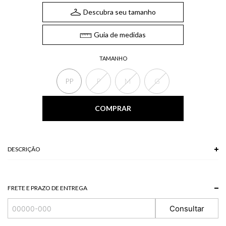
Descubra seu tamanho
Guia de medidas
TAMANHO
PP
P
M
G
COMPRAR
DESCRIÇÃO
O Vestido longo, confeccionado em tule, possui mangas longas, gola redonda
e detalhe torcido frontal. Vestidos com estampa animal print são ideais para
composições noturnas, realçando o visual com charme e poder.
FRETE E PRAZO DE ENTREGA
As peças podem variar a estampa de acordo com o corte. A tonalidade das
cores pode variar de acordo com a sua tela/monitor.
Consultar
90% POLIESTER + 10% ELASTANO