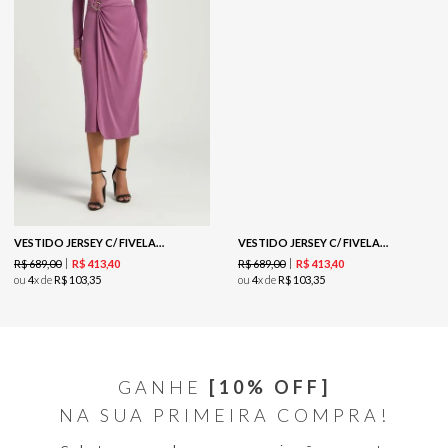
VESTIDO JERSEY C/ FIVELA - LUXO
VESTIDO JERSEY C/ FIVELA - MARROM
R$
689
,
00
R$
689
,
00
R$
413
,
40
R$
413
,
40
ou
4
x de
R$
103
,
35
ou
4
x de
R$
103
,
35
GANHE
[10% OFF]
NA SUA PRIMEIRA COMPRA!