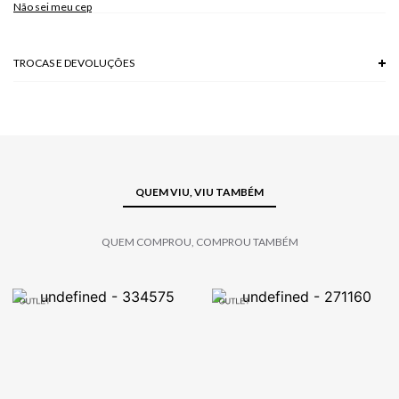
Não sei meu cep
Modelo veste P.
TROCAS E DEVOLUÇÕES
Troca em lojas físicas e devolução grátis no site.
saiba mais
QUEM VIU, VIU TAMBÉM
QUEM COMPROU, COMPROU TAMBÉM