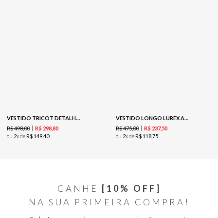
VESTIDO TRICOT DETALHE CANELADO - MARFIM
VESTIDO LONGO LUREX AZUL TRICOT-MARINHO
R$
498
,
00
R$
475
,
00
R$
298
,
80
R$
237
,
50
ou
2
x de
R$
149
,
40
ou
2
x de
R$
118
,
75
GANHE
[10% OFF]
NA SUA PRIMEIRA COMPRA!