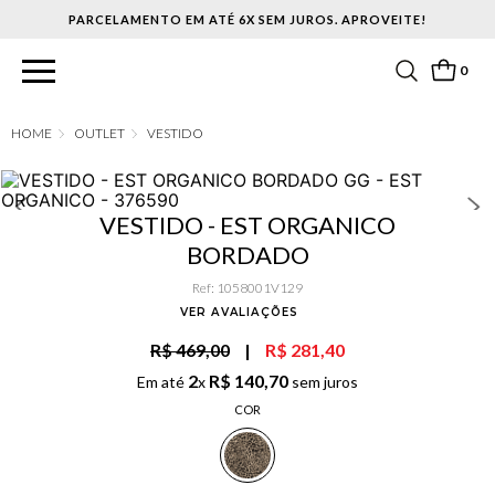
PARCELAMENTO EM ATÉ 6X SEM JUROS. APROVEITE!
0
OUTLET
VESTIDO
VESTIDO - EST ORGANICO
BORDADO
Ref
:
1058001V129
VER AVALIAÇÕES
R$ 469,00
|
R$ 281,40
2
R$
140
,
70
Em até
x
sem juros
COR