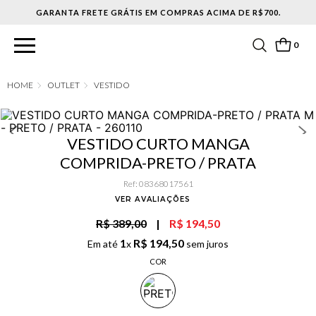
0
OUTLET
VESTIDO
VESTIDO CURTO MANGA
COMPRIDA-PRETO / PRATA
Ref
:
08368017561
VER AVALIAÇÕES
R$ 389,00
|
R$ 194,50
1
R$
194
,
50
Em até
x
sem juros
COR