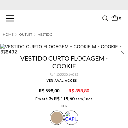
PARCELAMENTO EM ATÉ 6X SEM JUROS. APROVEITE!
0
OUTLET
VESTIDO
VESTIDO CURTO FLOCAGEM -
COOKIE
Ref
:
1055301V085
VER AVALIAÇÕES
R$ 598,00
|
R$ 358,80
3
R$
119
,
60
Em até
x
sem juros
COR