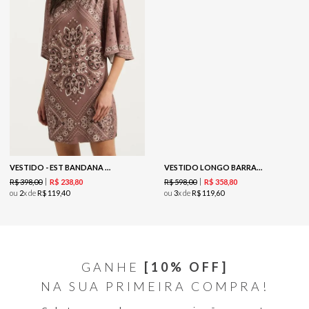
VESTIDO - EST BANDANA LOC CAPUCCINO
VESTIDO LONGO BARRADO - TOMATE
R$
398
,
00
R$
598
,
00
R$
238
,
80
R$
358
,
80
ou
2
x de
R$
119
,
40
ou
3
x de
R$
119
,
60
GANHE
[10% OFF]
NA SUA PRIMEIRA COMPRA!