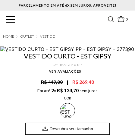
PARCELAMENTO EM ATÉ 6X SEM JUROS. APROVEITE!
0
OUTLET
VESTIDO
VESTIDO CURTO - EST GIPSY
Ref
:
1063701V135
VER AVALIAÇÕES
R$ 449,00
|
R$ 269,40
2
R$
134
,
70
Em até
x
sem juros
COR
Descubra seu tamanho