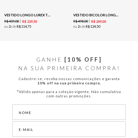
VESTIDO LONGO LUREX TRICOT DOURADO / PRATA
VESTIDO BICOLOR LONGO-BEGE ESCURO / PRETO
R$
459
,
00
R$
498
,
00
R$
229
,
50
R$
249
,
00
ou
2
x de
R$
114
,
75
ou
2
x de
R$
124
,
50
GANHE
[10% OFF]
NA SUA PRIMEIRA COMPRA!
Cadastre-se, receba nossas comunicações e garanta
10% off na sua primeira compra.
*Válido apenas para a coleção vigente. Não cumulativa
com outras promoções.