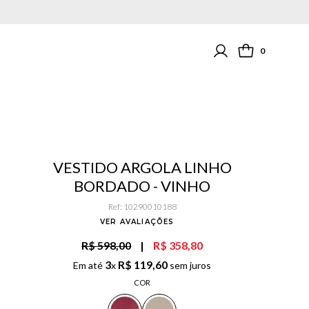
0
VESTIDO ARGOLA LINHO
BORDADO - VINHO
Ref
:
10290010188
VER AVALIAÇÕES
R$ 598,00
|
R$ 358,80
3
R$
119
,
60
Em até
x
sem juros
COR