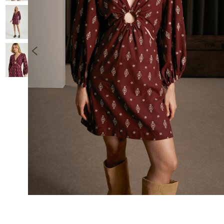
10
º
COLETE