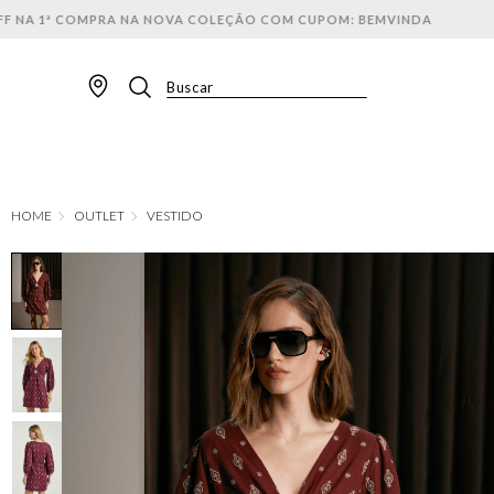
Buscar
TERMOS MAIS BUSCADOS
1
º
BLAZER
2
º
MACACAO
OUTLET
VESTIDO
3
º
CALÇA
4
º
BLUSA
5
º
SAIA
6
º
VESTIDOS
7
º
JAQUETA
8
º
SHORT
9
º
CALÇA JEANS