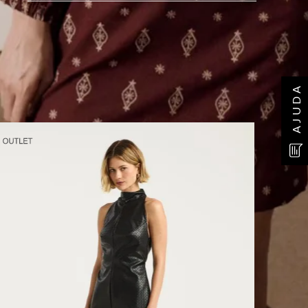
Troca em lojas físicas e devolução grátis no site.
saiba mais
AJUDA