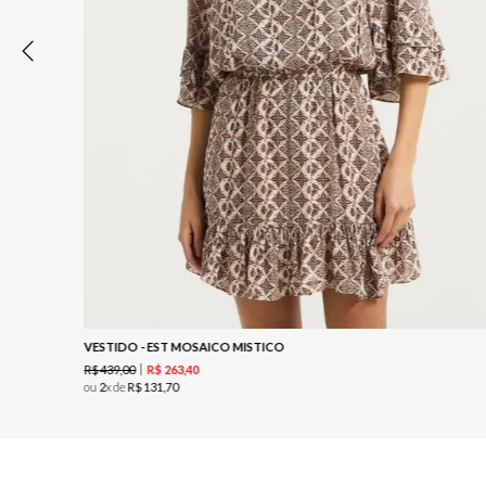
VESTIDO - EST MOSAICO MISTICO
R$
439
,
00
R$
263
,
40
ou
2
x de
R$
131
,
70