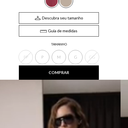
Descubra seu tamanho
Guia de medidas
TAMANHO
PP
P
M
G
GG
COMPRAR