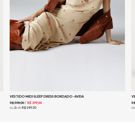
VESTIDO MIDI SLEEP DRESS BORDADO- AVEIA
V
R$
598
,
00
R
R$
299
,
00
ou
2
x de
R$
149
,
50
o