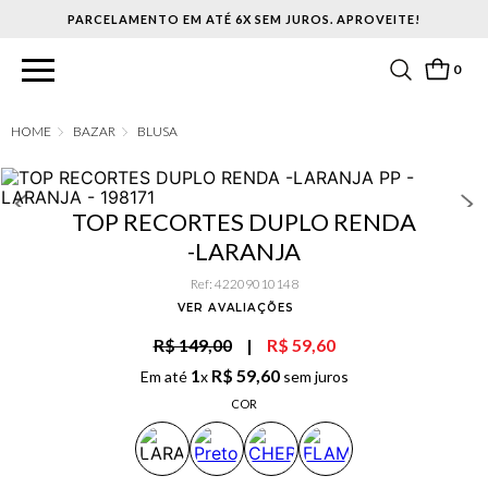
PARCELAMENTO EM ATÉ 6X SEM JUROS. APROVEITE!
0
BAZAR
BLUSA
TOP RECORTES DUPLO RENDA
-LARANJA
Ref
:
42209010148
VER AVALIAÇÕES
R$ 149,00
|
R$ 59,60
1
R$
59
,
60
Em até
x
sem juros
COR