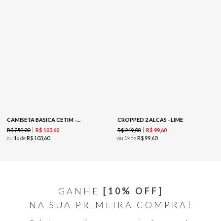
CAMISETA BASICA CETIM -ROSA
CROPPED 2 ALCAS - LIME
R$
259
,
00
R$
249
,
00
R$
103
,
60
R$
99
,
60
ou
1
x de
R$
103
,
60
ou
1
x de
R$
99
,
60
GANHE
[10% OFF]
NA SUA PRIMEIRA COMPRA!