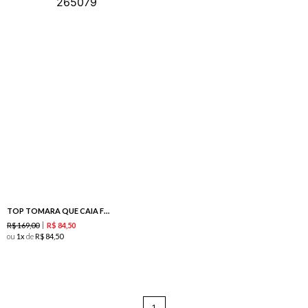
TOP TOMARA QUE CAIA FRANZIDO ESTAMPA IBIZA
R$
169
,
00
R$
84
,
50
ou
1
de
R$
84
,
50
1