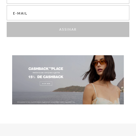
produção em qualquer ocasião!
Calças femininas jeans e alfaiataria em promoção
Perfeitas para quem prioriza o conforto e a praticidade,
as calças
femininas em promoção entregam funcionalidade com muito
ASSINAR
requinte
. São peças estampadas, jeans, fluídas, alfaiataria e ajustadas
para te acompanhar em todas as ocasiões em grande estilo.
Outlet de blusas femininas My Place
Aposte em croppeds, tops, bodies, camisas, t-shirts e muitos outros
tipos de blusas femininas em outlet para compor o seu look do dia a dia.
São artigos em cortes únicos e estampas exclusivas que vão trazer um
toque de autenticidade ao seu visual — aproveite!
Saias em bazar curtas, midi e longas
Com preços irresistíveis, o bazar de saias da My Place chegou para
fazer você renovar o guarda-roupa e
investir na versatilidade da
peça para as suas produções
diárias. São opções curtas, midi, longas,
com fenda e confeccionadas em materiais sofisticados, perfeitos para
momentos como um pós-praia ou evento formal.
Blazers femininos My Place com desconto
A seleção de blazers femininos com desconto conta com peças
exclusivas da My Place que vão trazer muita personalidade e estilo à