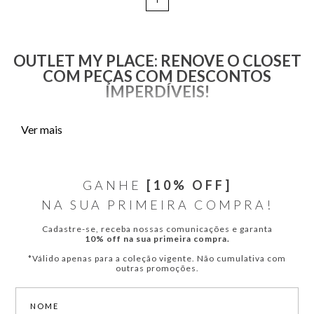
OUTLET MY PLACE: RENOVE O CLOSET
COM PEÇAS COM DESCONTOS
IMPERDÍVEIS!
Explore os achados da My Place e aproveite as ofertas incríveis para
Ver mais
renovar o seu guarda-roupa com peças e estampas exclusivas! São
diversas opções de vestidos, blusas, blazers, shorts, saias, calças,
macacões, jeans, calçados e underwears femininas.
GANHE
[10% OFF]
Navegue pela página e descubra a nossa lista de produtos em
NA SUA PRIMEIRA COMPRA!
promoção! Aqui,
estão disponíveis peças deslumbrantes,
elegantes e sensuais
das nossas campanhas preferidas, perfeitas
Cadastre-se, receba nossas comunicações e garanta
para te acompanhar em toda ocasião.
10% off na sua primeira compra.
Descontos em vestidos My Place
*Válido apenas para a coleção vigente. Não cumulativa com
Os vestidos femininos em promoção da My Place exploram
outras promoções.
combinações de cores, estampas e tecidos leves para você aproveitar
os dias quentes em grande estilo. Conheça e garanta modelagens
longas, midi, curtas e para festas. Traga mais sofisticação à sua