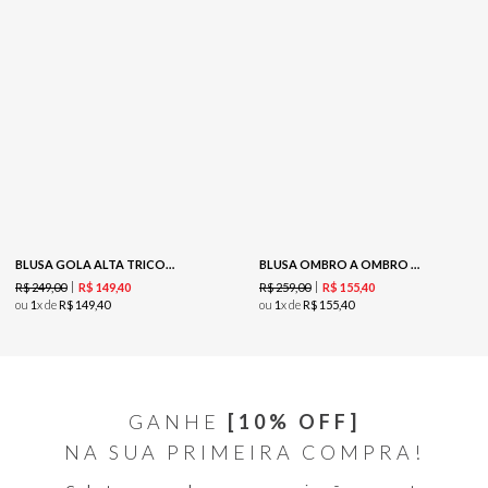
BLUSA GOLA ALTA TRICOT - COFFEE
BLUSA OMBRO A OMBRO DEVOREE - GREEN
R$
249
,
00
R$
259
,
00
R$
149
,
40
R$
155
,
40
ou
1
x de
R$
149
,
40
ou
1
x de
R$
155
,
40
GANHE
[10% OFF]
NA SUA PRIMEIRA COMPRA!