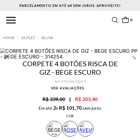
PARCELAMENTO EM ATÉ 6X SEM JUROS. APROVEITE!
0
OUTLET
BLUSA
CORPETE 4 BOTÕES RISCA DE
GIZ - BEGE ESCURO
Ref
:
09396018237
VER AVALIAÇÕES
R$ 339,00
|
R$ 203,40
2
R$
101
,
70
Em até
x
sem juros
COR