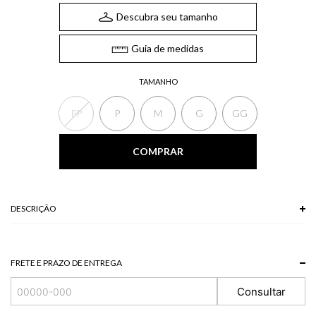
Descubra seu tamanho
Guia de medidas
TAMANHO
PP
P
M
G
GG
COMPRAR
DESCRIÇÃO
O Colete, de comprimento cropped, apresenta gola, botões frontais para
fechamento e recortes nas laterais. O colete é uma das grandes apostas da
estação, adicionando estilo e modernidade ao look.
FRETE E PRAZO DE ENTREGA
*A tonalidade das cores pode variar de acordo com a sua tela/monitor.
Consultar
94,5 % POLIESTER + 4 % ELASTANO + 1,5 % VISCOSE
Modelo veste P.