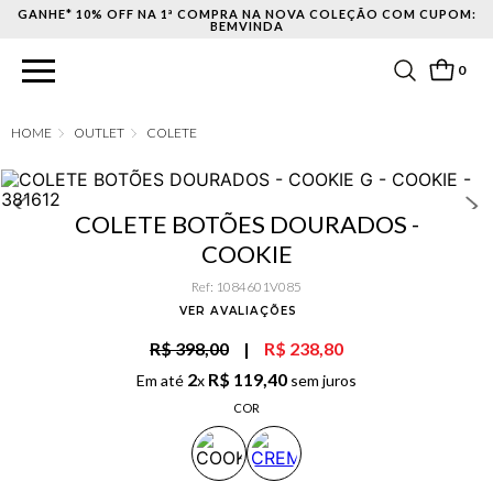
GANHE* 10% OFF NA 1ª COMPRA NA NOVA COLEÇÃO COM CUPOM:
BEMVINDA
0
OUTLET
COLETE
COLETE BOTÕES DOURADOS -
COOKIE
Ref
:
1084601V085
VER AVALIAÇÕES
R$ 398,00
|
R$ 238,80
2
R$
119
,
40
Em até
x
sem juros
COR