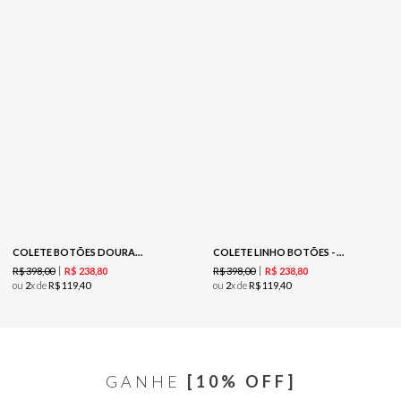
COLETE BOTÕES DOURADOS - COOKIE
COLETE LINHO BOTÕES - VINHO
R$
398
,
00
R$
398
,
00
R$
238
,
80
R$
238
,
80
ou
2
x de
R$
119
,
40
ou
2
x de
R$
119
,
40
GANHE
[10% OFF]