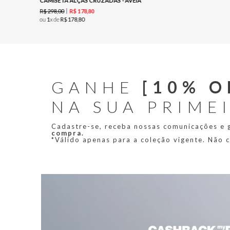
CAMISETA ALÇAS CRUZADAS - AVEIA
R$
298
,
00
R$
178
,
80
ou
1
x de
R$
178
,
80
GANHE
[10% O
NA SUA PRIME
Cadastre-se, receba nossas comunicações e
compra.
*Válido apenas para a coleção vigente. Não