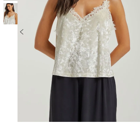
10
º
COLETE