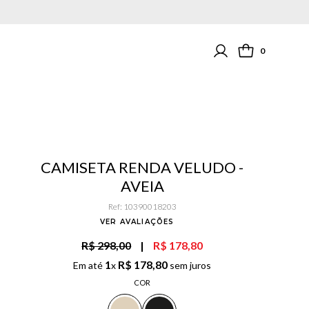
0
CAMISETA RENDA VELUDO -
AVEIA
Ref
:
10390018203
VER AVALIAÇÕES
R$ 298,00
|
R$ 178,80
1
R$
178
,
80
Em até
x
sem juros
COR