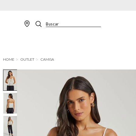
Buscar
TERMOS MAIS BUSCADOS
1
º
BLAZER
2
º
MACACAO
OUTLET
CAMISA
3
º
CALÇA
4
º
BLUSA
5
º
SAIA
6
º
VESTIDOS
7
º
JAQUETA
8
º
SHORT
9
º
CALÇA JEANS