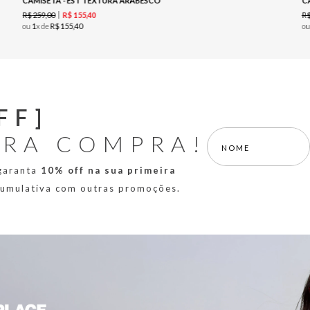
CAMISETA - EST TEXTURA ARABESCO
C
R$
259
,
00
R
R$
155
,
40
ou
1
x de
R$
155
,
40
o
FF]
IRA COMPRA!
 garanta
10% off na sua primeira
 cumulativa com outras promoções.