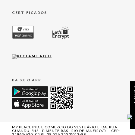
CERTIFICADOS
BAIXE O APP
AJ
MY PLACE IND. E COMERCIO DO VESTUÁRIO LTDA. RUA
GUANDU, 515 - PIMENTEIRAS - RIO DE JANEIRO/RJ - CEP:
25963-620. CNPJ: 09.556.355/0012-99