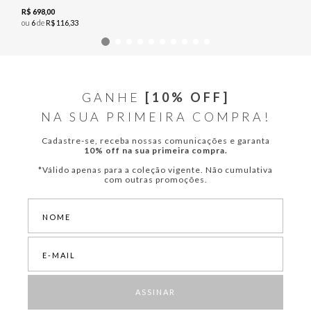
R$
698
,
00
ou
6
de
R$
116
,
33
GANHE
[10% OFF]
NA SUA PRIMEIRA COMPRA!
Cadastre-se, receba nossas comunicações e garanta
10% off na sua primeira compra.
*Válido apenas para a coleção vigente. Não cumulativa
com outras promoções.
ASSINAR