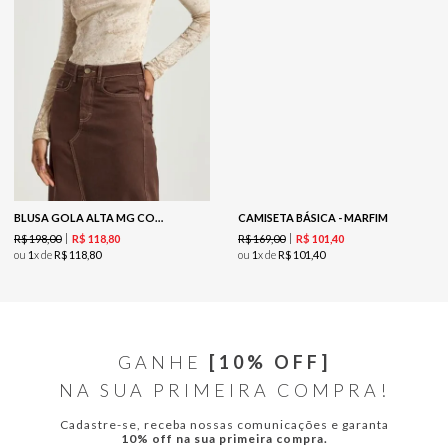
BLUSA GOLA ALTA MG COMPRIDA - COOKIE
CAMISETA BÁSICA - MARFIM
R$
198
,
00
R$
169
,
00
R$
118
,
80
R$
101
,
40
ou
1
x de
R$
118
,
80
ou
1
x de
R$
101
,
40
GANHE
[10% OFF]
NA SUA PRIMEIRA COMPRA!
Cadastre-se, receba nossas comunicações e garanta
10% off na sua primeira compra.