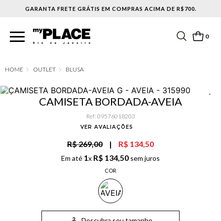
0
OUTLET
BLUSA
CAMISETA BORDADA-AVEIA
Ref
:
09576018203
VER AVALIAÇÕES
R$ 269,00
|
R$ 134,50
1
R$
134
,
50
Em até
x
sem juros
COR
Descubra seu tamanho