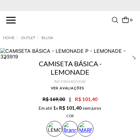
PARCELAMENTO EM ATÉ 6X SEM JUROS. APROVEITE!
0
OUTLET
BLUSA
CAMISETA BÁSICA -
LEMONADE
Ref
:
0504402V060
VER AVALIAÇÕES
R$ 169,00
|
R$ 101,40
1
R$
101
,
40
Em até
x
sem juros
COR