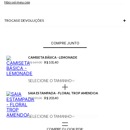
Não sei meu cep
Modelo veste P.
TROCAS E DEVOLUÇÕES
Troca em lojas físicas e devolução grátis no site.
saiba mais
COMPRE JUNTO
CAMISETA BÁSICA - LEMONADE
R$ 169,00
R$ 101,40
SELECIONE O TAMANHO
SAIA ESTAMPADA - FLORAL TROP AMENDOA
R$ 339,00
R$ 203,40
SELECIONE O TAMANHO
COMPRE O LOOK POR: