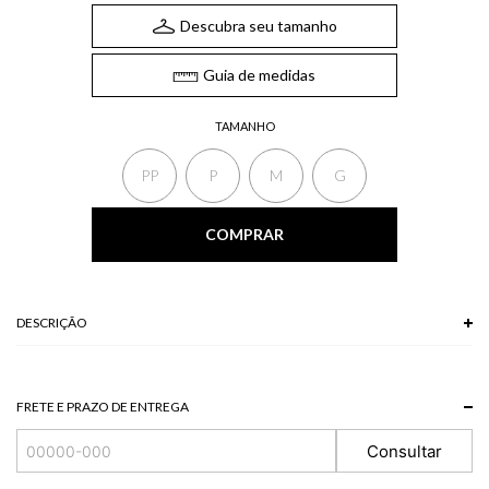
Descubra seu tamanho
Guia de medidas
TAMANHO
PP
P
M
G
COMPRAR
DESCRIÇÃO
A Camiseta básica apresenta gola redonda, alças largas e modelo leve e
solto ao corpo. Um básico indispensável para qualquer guarda-roupa de
verão.
FRETE E PRAZO DE ENTREGA
*A tonalidade das cores pode variar de acordo com a sua tela/monitor.
Consultar
100% MODAL