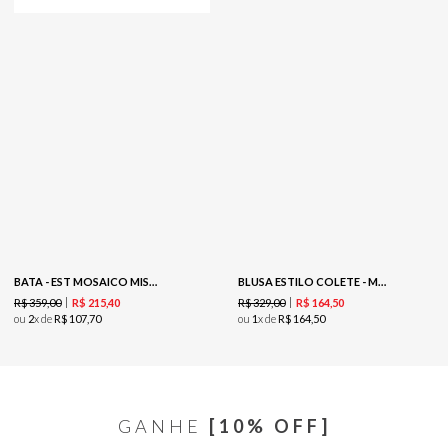
BATA - EST MOSAICO MISTICO
BLUSA ESTILO COLETE - MARROM
R$
359
,
00
R$
329
,
00
R$
215
,
40
R$
164
,
50
ou
2
x de
R$
107
,
70
ou
1
x de
R$
164
,
50
GANHE
[10% OFF]