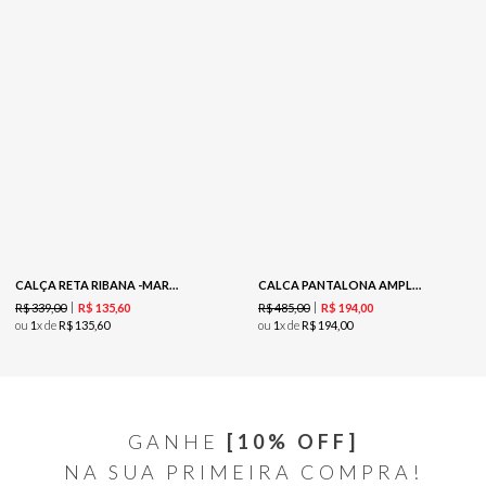
CALÇA RETA RIBANA -MARINHO
CALCA PANTALONA AMPLA - BRANCO
R$
339
,
00
R$
485
,
00
R$
135
,
60
R$
194
,
00
ou
1
x de
R$
135
,
60
ou
1
x de
R$
194
,
00
GANHE
[10% OFF]
NA SUA PRIMEIRA COMPRA!