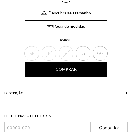
Descubra seu tamanho
Guia de medidas
TAMANHO
PP
P
M
G
GG
COMPRAR
DESCRIÇÃO
A Calça, de estilo alfaiataria, não possui cós e tem modelagem solta ao
corpo. Além disso, ela possui fechamento frontal, bolsos laterais e pregas
traseiras. Perfeita para compor o seu office look.
FRETE E PRAZO DE ENTREGA
*A tonalidade das cores pode variar de acordo com a sua tela/monitor.
Consultar
97% ALGODAO 3% ELASTANO