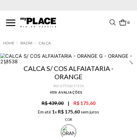
PARCELAMENTO EM ATÉ 6X SEM JUROS. APROVEITE!
0
BAZAR
CALÇA
CALCA S/ COS ALFAIATARIA -
ORANGE
Ref
:
07536017236
VER AVALIAÇÕES
R$ 439,00
|
R$ 175,60
1
R$
175
,
60
Em até
x
sem juros
COR