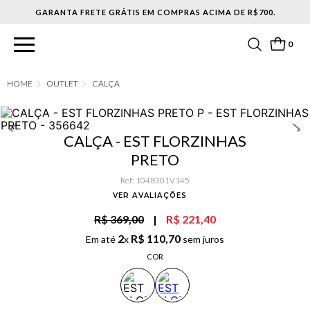
0
OUTLET
CALÇA
CALÇA - EST FLORZINHAS
PRETO
Ref
:
1048301V145
VER AVALIAÇÕES
R$ 369,00
|
R$ 221,40
2
R$
110
,
70
Em até
x
sem juros
COR