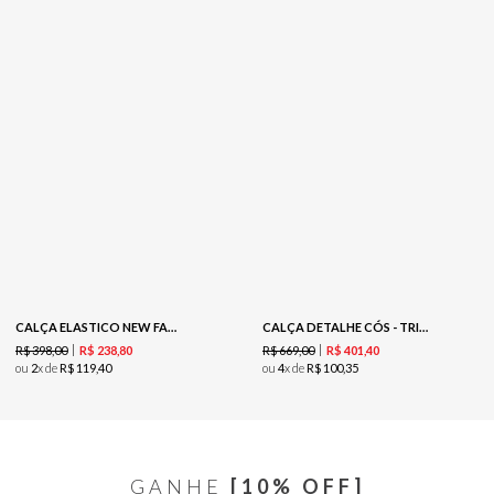
CALÇA ELASTICO NEW FABRIC - CAPUCCINO
CALÇA DETALHE CÓS - TRIGO
R$
398
,
00
R$
669
,
00
R$
238
,
80
R$
401
,
40
ou
2
x de
R$
119
,
40
ou
4
x de
R$
100
,
35
GANHE
[10% OFF]