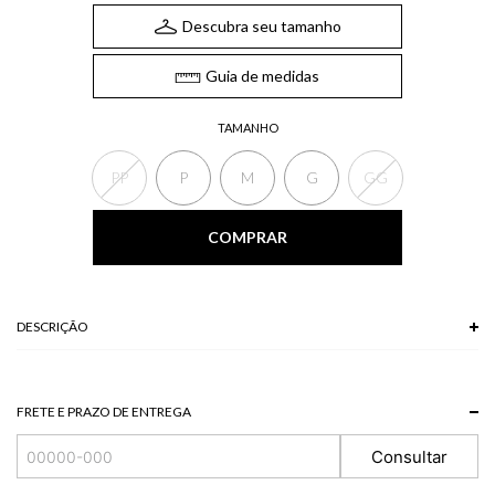
Descubra seu tamanho
Guia de medidas
TAMANHO
PP
P
M
G
GG
COMPRAR
DESCRIÇÃO
A Calça estampada conta com uma modelagem solta ao corpo e pequenas
pregas frontais. Combine com blusa de mesma estampa para criar um
visual que une conforto e estilo.
FRETE E PRAZO DE ENTREGA
*As peças podem variar a estampa de acordo com o corte.
A tonalidade das cores pode variar de acordo com a sua tela/monitor.
Consultar
Modelo veste P.