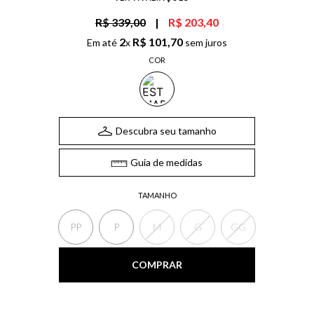
R$ 339,00
|
R$ 203,40
2
R$
101
,
70
Em até
x
sem juros
COR
Descubra seu tamanho
Guia de medidas
TAMANHO
PP
P
M
G
GG
COMPRAR