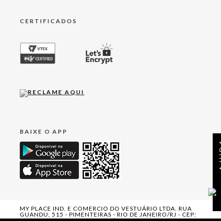
CERTIFICADOS
BAIXE O APP
AJ
MY PLACE IND. E COMERCIO DO VESTUÁRIO LTDA. RUA
GUANDU, 515 - PIMENTEIRAS - RIO DE JANEIRO/RJ - CEP:
25963-620. CNPJ: 09.556.355/0012-99